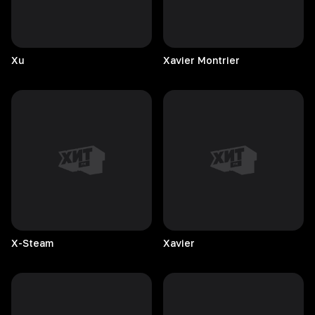
Xu
Xavier
Montrier
X-Steam
Xavier