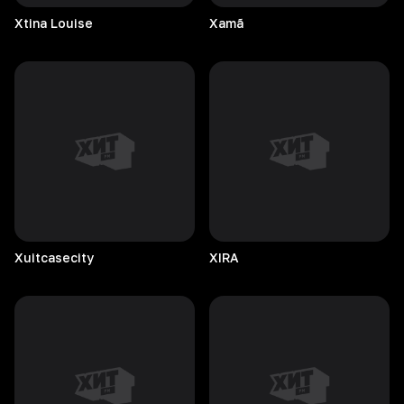
Xtina
Louise
Xamã
Xuitcasecity
XIRA