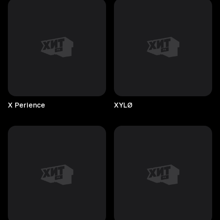
X
Perience
XYLØ