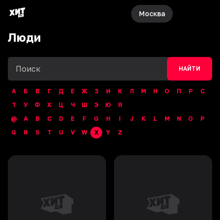
Москва
Люди
НАЙТИ
А
Б
В
Г
Д
Е
Ж
З
И
К
Л
М
Н
О
П
Р
С
Т
У
Ф
Х
Ц
Ч
Ш
Э
Ю
Я
@
A
B
C
D
E
F
G
H
I
J
K
L
M
N
O
P
Q
R
S
T
U
V
W
X
Y
Z