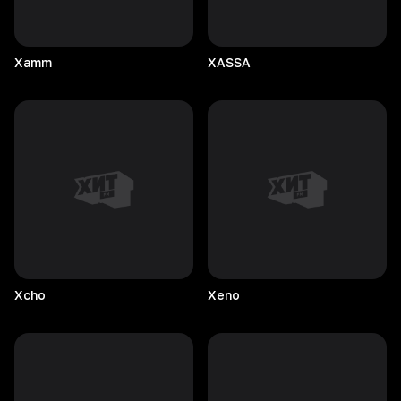
Xamm
XASSA
Xcho
Xeno