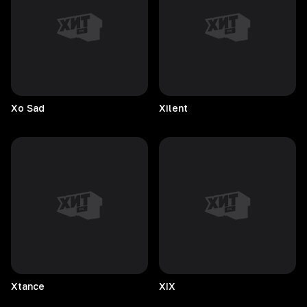
Xo
Sad
Xilent
Xtance
XIX