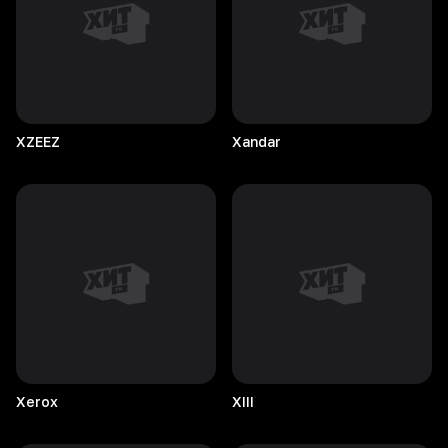
XZEEZ
Xandar
Xerox
XIII