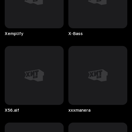
Xemplify
X-Bass
X56.aif
xxxmanera