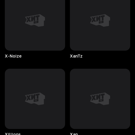
X-Noize
XanTz
Xillions
Xan