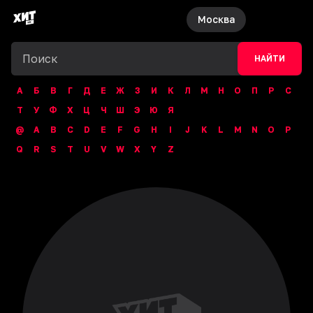
Москва
НАЙТИ
А
Б
В
Г
Д
Е
Ж
З
И
К
Л
М
Н
О
П
Р
С
Т
У
Ф
Х
Ц
Ч
Ш
Э
Ю
Я
@
A
B
C
D
E
F
G
H
I
J
K
L
M
N
O
P
Q
R
S
T
U
V
W
X
Y
Z