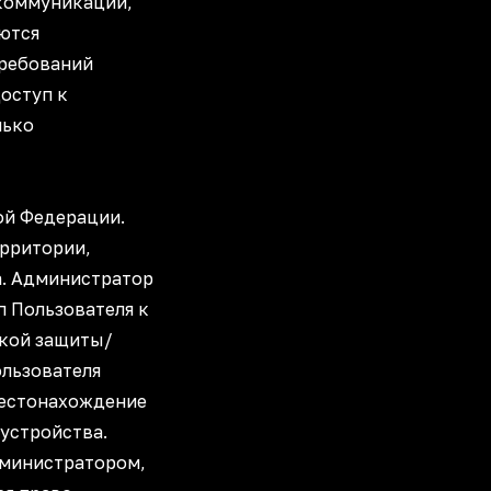
 коммуникации,
яются
требований
оступ к
лько
ой Федерации.
ерритории,
а. Администратор
п Пользователя к
ской защиты/
ользователя
Местонахождение
 устройства.
дминистратором,