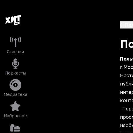
По
По
Станции
Поль
г.Мос
Подкасты
Наст
публ
интер
Медиатека
конте
Пере
Избранное
прос
необ