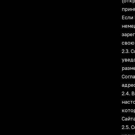
(отк
приня
Если 
неме
заре
свою 
2.3.
уведо
разм
Согл
адрес
2.4.
насто
кото
Сайта
2.5. 