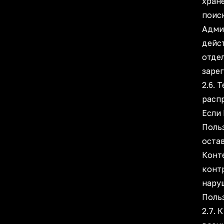
хран
поиск
Адми
дейс
отде
заре
2.6. 
расп
Если
Поль
оста
Конт
конт
нару
Поль
2.7.