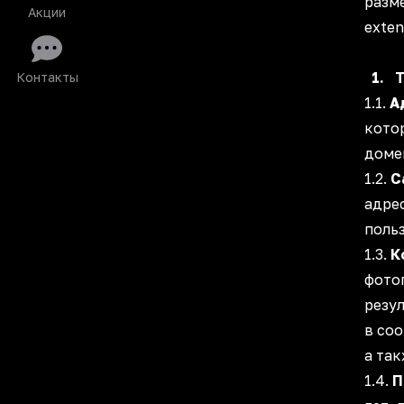
разм
Акции
exten
1. 
Контакты
1.1.
А
кото
домен
1.2.
С
адре
поль
1.3.
К
фото
резу
в со
а та
1.4.
П