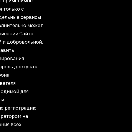
ет применимое
я только с
тдельные сервисы
полнительно может
писании Сайта.
й и добровольной.
тавить
мирования
ароль доступа к
фона.
вателя
ходимой для
ти
ою регистрацию
тратором на
ения всех