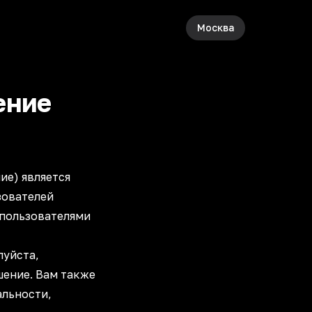
Москва
ение
ие) является
зователей
я пользователями
луйста,
шение. Вам также
льности,