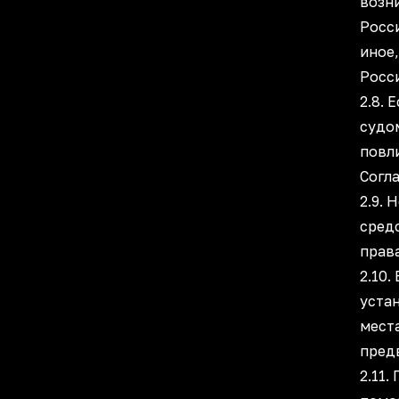
возн
Росси
иное
Росс
2.8.
судо
повл
Согла
2.9. 
средс
прав
2.10.
уста
места
пред
2.11.