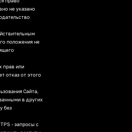
ся право
вно не указано
нодательство
действительным
го положения не
оящего
х прав или
т отказ от этого
льзования Сайта,
ванными в других
у без
TPS - запросы с