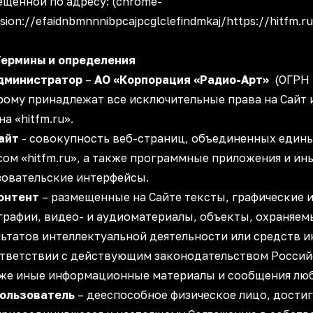
ещенной по адресу: (chrome-
sion://efaidnbmnnnibpcajpcglclefindmkaj/https://hit
Термины и определения
дминистратор
–
АО «Корпорация «Радио-Арт»
(ОГРН -
рому принадлежат все исключительные права на Сайт 
а «hitfm.ru».
айт
- совокупность веб-страниц, объединенных еди
сом «hitfm.ru», а также программные приложения и ин
зовательские интерфейсы.
онтент
– размещенные на Сайте тексты, графические 
графии, видео- и аудиоматериалы, объекты, охраняем
льтатов интеллектуальной деятельности или средств 
ответствии с действующим законодательством Россий
кже иные информационные материалы и сообщения люб
ользователь
– дееспособное физическое лицо, достиг