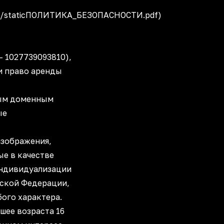
fm.ru/staticПОЛИТИКА_БЕЗОПАСНОСТИ.pdf)
 1027739093810),
и право аренды
ным доменным
ые
изображения,
ые в качестве
индивидуализации
ской Федерации,
ого характера.
шее возраста 16