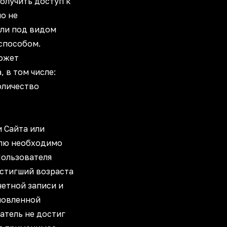
олучить доступ к
о не
или под видом
способом.
может
 в том числе:
оличество
д.
и Сайта или
лю необходимо
Пользователя
остигший возраста
четной записи и
новленной
атель не достиг