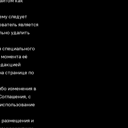
Сайтом как
 ему следует
ователь является
льно удалить
з специального
 момента её
редакцией
на странице по
ибо изменения в
Соглашения, с
 использование
а размещения и