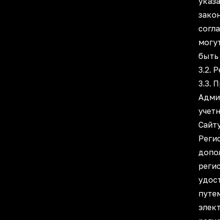
указа
зако
согл
могу
быть
3.2. 
3.3. 
Адми
учетн
Сайту
Реги
допо
реги
удос
путе
элек