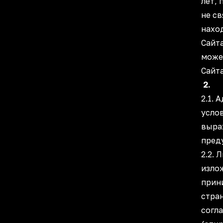
лет,
не с
нахо
Сайт
може
Сайт
2. 
2.1.
услов
выра
преду
2.2.
изло
прин
стра
согл