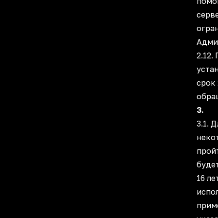
помо
серв
огра
Адми
2.12.
устан
срок
обра
3. Р
3.1. 
неко
прой
будет
16 л
испо
прим