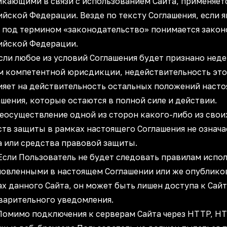
икающими в связи с использованием Сайта, применяет
йской Федерации. Везде по тексту Соглашения, если я
, под термином «законодательство» понимается зако
ийской Федерации.
 Если любое из условий Соглашения будет признано не
м компетентной юрисдикции, недействительность это
ияет на действительность остальных положений наст
шения, которые остаются в полной силе и действии.
Неосуществление одной из сторон какого-либо из свои
тв защиты в рамках настоящего Соглашения не означае
а или средства правовой защиты.
 Если Пользователь не будет следовать правилам испо
новленными в настоящем Соглашении или же опублико
х данного Сайта, он может быть лишен доступа к Сайт
варительного уведомления.
 Помимо подключения к серверам Сайта через HTTP, HT