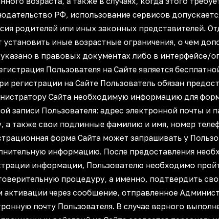
нного возраста, а также в случаях, когда этого требу
нодательство РФ, использование сервисов допускаетс
асия родителей или иных законных представителей. О
т установить иные возрастные ограничения, о чем до
 указано в правовых документах либо в интерфейсе/о
Регистрация Пользователя на Сайте является бесплатно
При регистрации на Сайте Пользователь обязан предос
нистратору Сайта необходимую информацию для фор
ой записи Пользователя: адрес электронной почты и п
, а также свои подлинные фамилию и имя, номер теле
страционная форма Сайта может запрашивать у Пользо
лнительную информацию. После предоставления необ
страции информации, Пользователю необходимо прой
товерительную процедуру, а именно, подтвердить св
м активации через сообщение, отправленное Админис
тронную почту Пользователя. В случае верного выполн