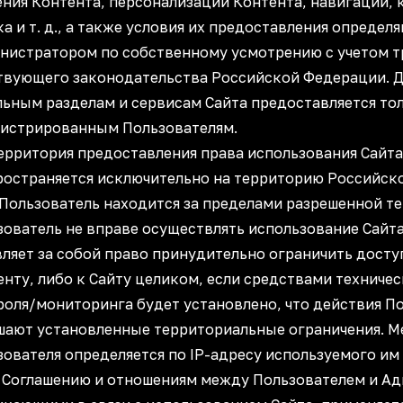
ения Контента, персонализации Контента, навигации,
а и т. д., а также условия их предоставления определ
нистратором по собственному усмотрению с учетом 
твующего законодательства Российской Федерации. Д
льным разделам и сервисам Сайта предоставляется то
гистрированным Пользователям.
Территория предоставления права использования Сайта
ространяется исключительно на территорию Российск
 Пользователь находится за пределами разрешенной т
зователь не вправе осуществлять использование Сайт
вляет за собой право принудительно ограничить досту
енту, либо к Сайту целиком, если средствами техниче
роля/мониторинга будет установлено, что действия П
шают установленные территориальные ограничения. 
зователя определяется по IP-адресу используемого им
 К Соглашению и отношениям между Пользователем и А