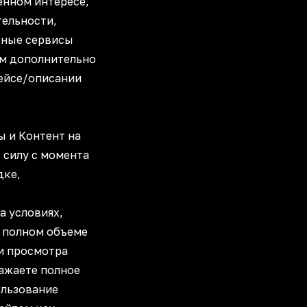
енном интересе,
тельности,
ьные сервисы
ём дополнительно
фейсе/описании
ы и Контент на
 силу с момента
дке,
а условиях,
в полном объеме
и просмотра
ражаете полное
ользование