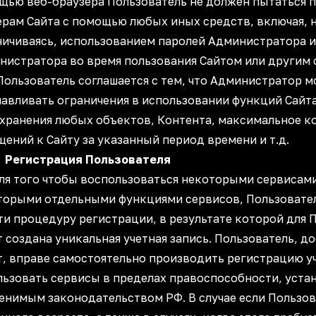
щью веб-браузера Пользователь не должен пытаться п
ерам Сайта с помощью любых иных средств, включая, н
ничиваясь, использованием паролей Администратора 
нистратора во время пользования Сайтом или другим 
 Пользователь соглашается с тем, что Администратор 
авливать ограничения в использовании функций Сайта,
 хранения любых объектов, Контента, максимальное к
щений к Сайту за указанный период времени и т.
егистрация Пользователя
Для того чтобы воспользоваться некоторыми сервисам
торыми отдельными функциями сервисов, Пользовате
ти процедуру регистрации, в результате которой для 
 создана уникальная учетная запись. Пользователь, д
ет, вправе самостоятельно производить регистрацию у
льзовать сервисы в пределах правоспособности, уста
енимым законодательством РФ. В случае если Пользов