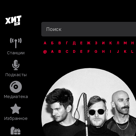
А
Б
В
Г
Д
Е
Ж
З
И
К
Л
М
Н
@
A
B
C
D
E
F
G
H
I
J
K
L
Станции
Подкасты
Медиатека
Избранное