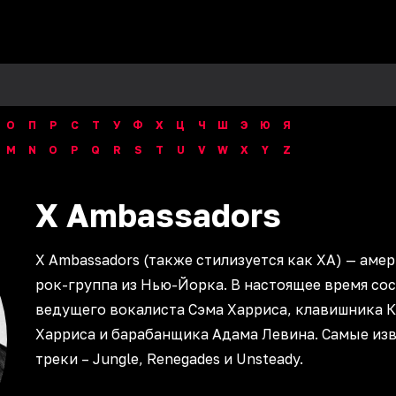
О
П
Р
С
Т
У
Ф
Х
Ц
Ч
Ш
Э
Ю
Я
M
N
O
P
Q
R
S
T
U
V
W
X
Y
Z
X
Ambassadors
X Ambassadors (также стилизуется как XA) — аме
рок-группа из Нью-Йорка. В настоящее время сос
ведущего вокалиста Сэма Харриса, клавишника 
Харриса и барабанщика Адама Левина. Самые из
треки – Jungle, Renegades и Unsteady.