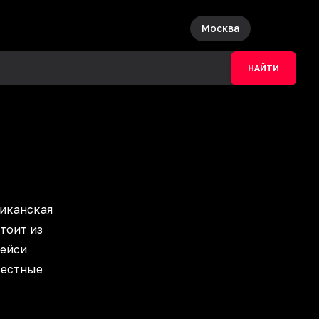
Москва
НАЙТИ
риканская
тоит из
Кейси
вестные