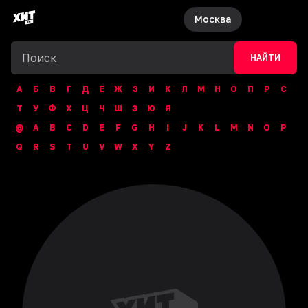
Москва
НАЙТИ
А
Б
В
Г
Д
Е
Ж
З
И
К
Л
М
Н
О
П
Р
С
Т
У
Ф
Х
Ц
Ч
Ш
Э
Ю
Я
@
A
B
C
D
E
F
G
H
I
J
K
L
M
N
O
P
Q
R
S
T
U
V
W
X
Y
Z