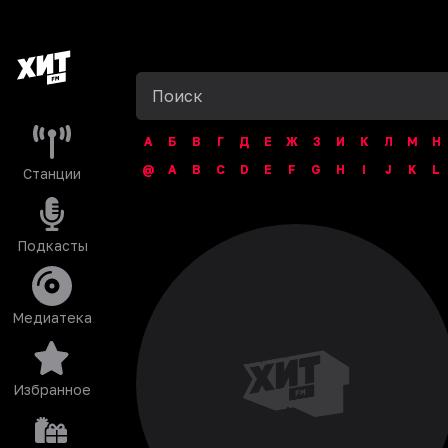
А
Б
В
Г
Д
Е
Ж
З
И
К
Л
М
Н
@
A
B
C
D
E
F
G
H
I
J
K
L
Станции
Подкасты
Медиатека
Избранное