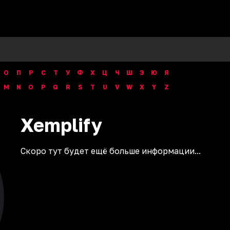
О
П
Р
С
Т
У
Ф
Х
Ц
Ч
Ш
Э
Ю
Я
M
N
O
P
Q
R
S
T
U
V
W
X
Y
Z
Xemplify
Скоро тут будет ещё больше информации...