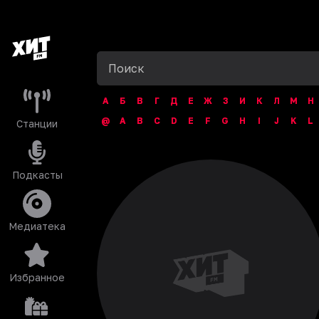
А
Б
В
Г
Д
Е
Ж
З
И
К
Л
М
Н
@
A
B
C
D
E
F
G
H
I
J
K
L
Станции
Подкасты
Медиатека
Избранное