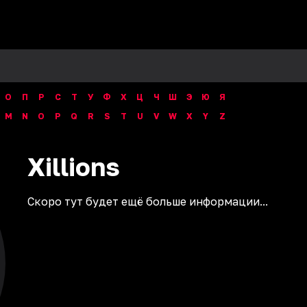
О
П
Р
С
Т
У
Ф
Х
Ц
Ч
Ш
Э
Ю
Я
M
N
O
P
Q
R
S
T
U
V
W
X
Y
Z
Xillions
Скоро тут будет ещё больше информации...