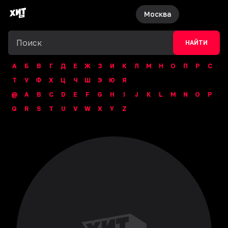
Москва
НАЙТИ
А
Б
В
Г
Д
Е
Ж
З
И
К
Л
М
Н
О
П
Р
С
Т
У
Ф
Х
Ц
Ч
Ш
Э
Ю
Я
@
A
B
C
D
E
F
G
H
I
J
K
L
M
N
O
P
Q
R
S
T
U
V
W
X
Y
Z