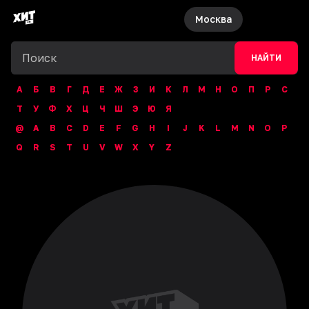
Москва
НАЙТИ
А
Б
В
Г
Д
Е
Ж
З
И
К
Л
М
Н
О
П
Р
С
Т
У
Ф
Х
Ц
Ч
Ш
Э
Ю
Я
@
A
B
C
D
E
F
G
H
I
J
K
L
M
N
O
P
Q
R
S
T
U
V
W
X
Y
Z