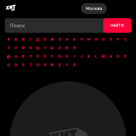
Москва
НАЙТИ
А
Б
В
Г
Д
Е
Ж
З
И
К
Л
М
Н
О
П
Р
С
Т
У
Ф
Х
Ц
Ч
Ш
Э
Ю
Я
@
A
B
C
D
E
F
G
H
I
J
K
L
M
N
O
P
Q
R
S
T
U
V
W
X
Y
Z