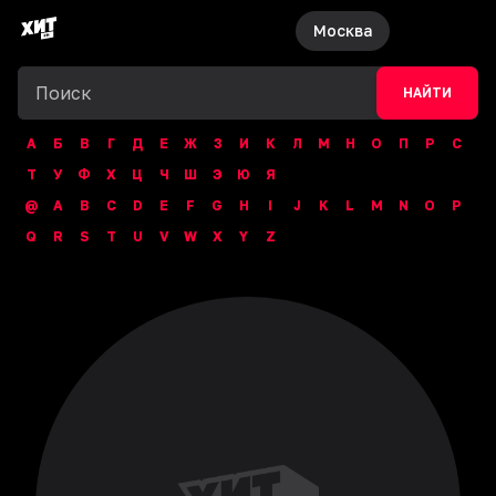
Москва
НАЙТИ
А
Б
В
Г
Д
Е
Ж
З
И
К
Л
М
Н
О
П
Р
С
Т
У
Ф
Х
Ц
Ч
Ш
Э
Ю
Я
@
A
B
C
D
E
F
G
H
I
J
K
L
M
N
O
P
Q
R
S
T
U
V
W
X
Y
Z