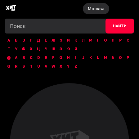
Москва
НАЙТИ
А
Б
В
Г
Д
Е
Ж
З
И
К
Л
М
Н
О
П
Р
С
Т
У
Ф
Х
Ц
Ч
Ш
Э
Ю
Я
@
A
B
C
D
E
F
G
H
I
J
K
L
M
N
O
P
Q
R
S
T
U
V
W
X
Y
Z