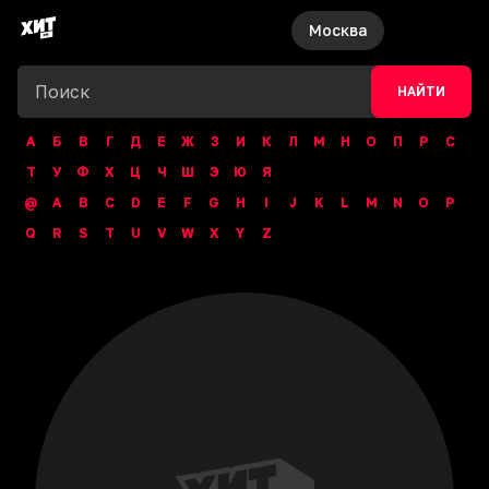
Москва
НАЙТИ
А
Б
В
Г
Д
Е
Ж
З
И
К
Л
М
Н
О
П
Р
С
Т
У
Ф
Х
Ц
Ч
Ш
Э
Ю
Я
@
A
B
C
D
E
F
G
H
I
J
K
L
M
N
O
P
Q
R
S
T
U
V
W
X
Y
Z