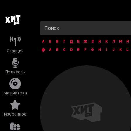
А
Б
В
Г
Д
Е
Ж
З
И
К
Л
М
Н
@
A
B
C
D
E
F
G
H
I
J
K
L
Станции
Подкасты
Медиатека
Избранное