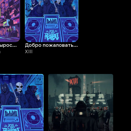
Квартал не выросших крыльев
Добро пожаловать da
a
XIII