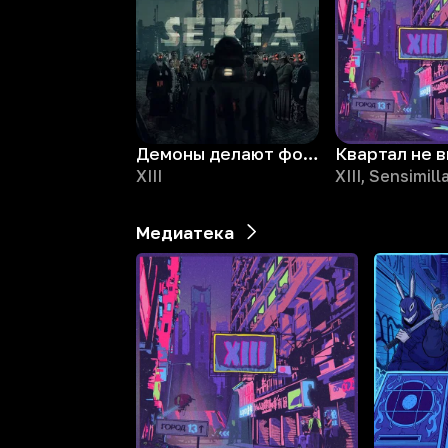
Демоны делают фонк
XIII
XIII, Sensimill
Медиатека