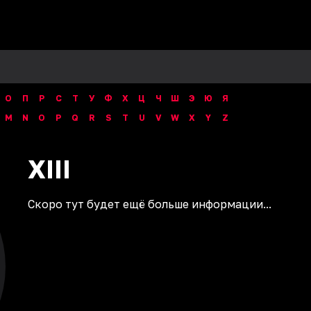
О
П
Р
С
Т
У
Ф
Х
Ц
Ч
Ш
Э
Ю
Я
M
N
O
P
Q
R
S
T
U
V
W
X
Y
Z
XIII
Скоро тут будет ещё больше информации...