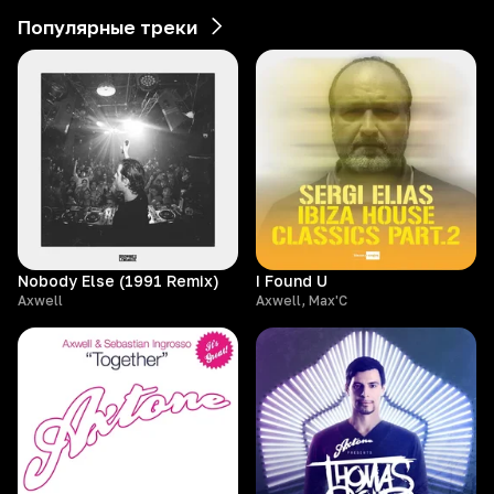
Популярные треки
Nobody Else (1991 Remix)
I Found U
Axwell
Axwell, Max'C