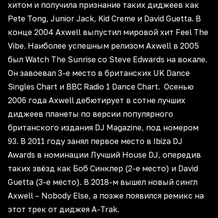
хитом и получила признание таких диджеев как
Pete Tong, Junior Jack, Kid Creme и David Guetta. В
конце 2004 Axwell выпустил мировой хит Feel The
Vibe. Наиболее успешным релизом Axwell в 2005
был Watch The Sunrise со Steve Edwards на вокале.
Он завоевал 3-е место в британских UK Dance
Singles Chart и BBC Radio 1 Dance Chart. Осенью
2006 года Axwell дебютирует в сотне лучших
диджеев планеты по версии популярного
британского издания DJ Magazine, под номером
93. В 2011 году занял первое место в Ibiza DJ
Awards в номинации Лучший House DJ, опередив
таких звёзд как Боб Синклер (2-е место) и David
Guetta (3-е место). В 2018-м вышел новый сингл
Axwell – Nobody Else, а позже появился ремикс на
этот трек от диджея A-Trak.