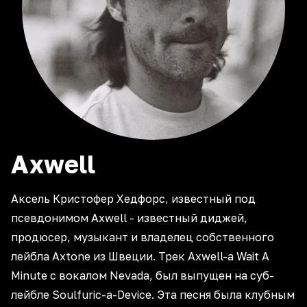
Axwell
Аксель Кристофер Хедфорс, известный под
псевдонимом Axwell - известный диджей,
продюсер, музыкант и владелец собственного
лейбла Axtone из Швеции. Трек Axwell-а Wait A
Minute с вокалом Nevada, был выпущен на суб-
лейбле Soulfuric-а-Device. Эта песня была клубным