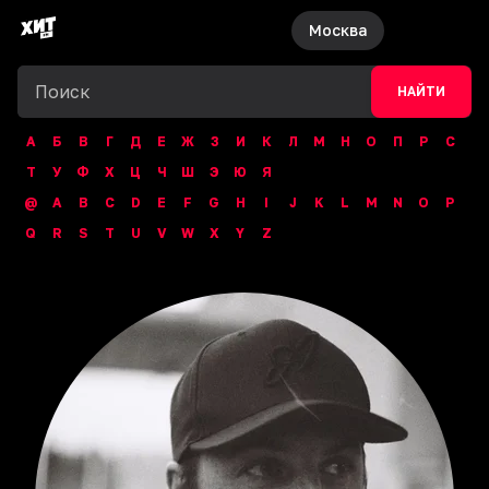
Москва
НАЙТИ
А
Б
В
Г
Д
Е
Ж
З
И
К
Л
М
Н
О
П
Р
С
Т
У
Ф
Х
Ц
Ч
Ш
Э
Ю
Я
@
A
B
C
D
E
F
G
H
I
J
K
L
M
N
O
P
Q
R
S
T
U
V
W
X
Y
Z