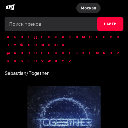
Москва
НАЙТИ
А
Б
В
Г
Д
Е
Ж
З
И
К
Л
М
Н
О
П
Р
С
Т
У
Ф
Х
Ч
Ш
Э
Ю
Я
@
A
B
C
D
E
F
G
H
I
J
K
L
M
N
O
P
Q
R
S
T
U
V
W
X
Y
Z
Sebastian
/
Together