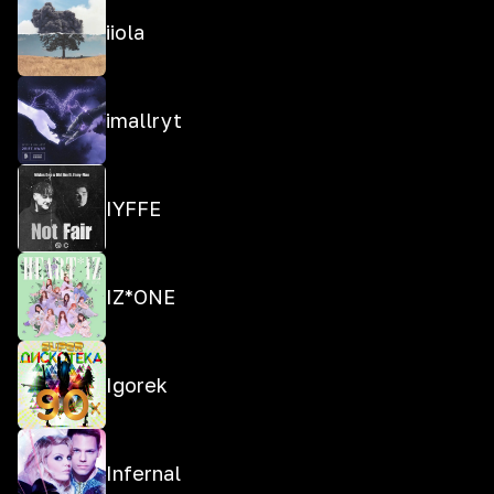
iiola
imallryt
IYFFE
IZ*ONE
Igorek
Infernal