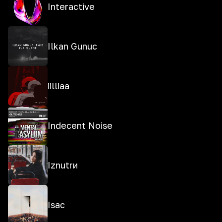
Interactive
Ilkan Gunuc
iilliaa
Indecent Noise
Iznutrи
Isac