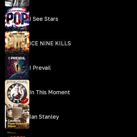
I See Stars
ICE NINE KILLS
I Prevail
In This Moment
Ian Stanley