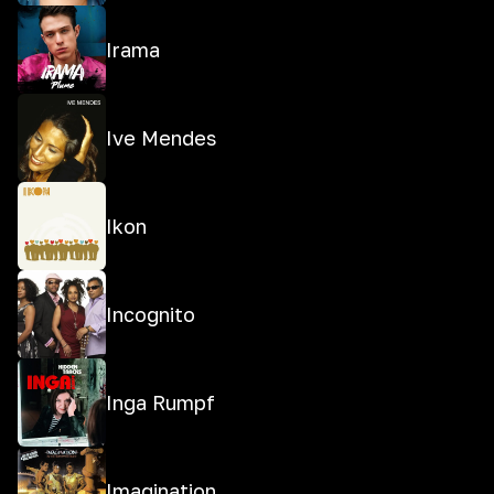
Irama
Ive Mendes
Ikon
Incognito
Inga Rumpf
Imagination