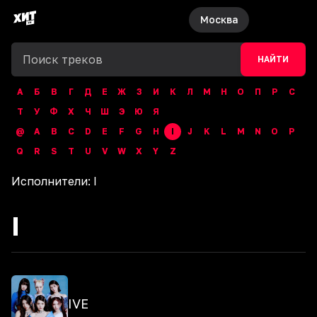
Москва
НАЙТИ
А
Б
В
Г
Д
Е
Ж
З
И
К
Л
М
Н
О
П
Р
С
Т
У
Ф
Х
Ч
Ш
Э
Ю
Я
@
A
B
C
D
E
F
G
H
I
J
K
L
M
N
O
P
Q
R
S
T
U
V
W
X
Y
Z
Исполнители:
I
I
IVE