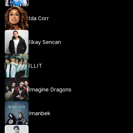
Ida Corr
Ilkay Sencan
ILLIT
Imagine Dragons
Imanbek