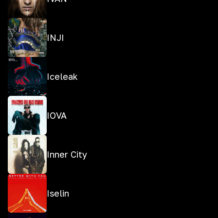
INJI
Iceleak
IOVA
Inner City
Iselin