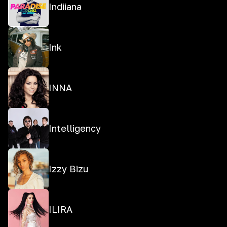
Indiiana
Ink
INNA
Intelligency
Izzy Bizu
ILIRA