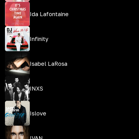
Ida Lafontaine
Infinity
Isabel LaRosa
INXS
Islove
IVAN