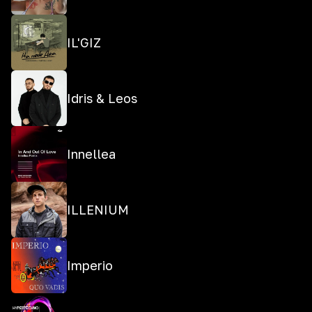
IL'GIZ
Idris & Leos
Innellea
ILLENIUM
Imperio