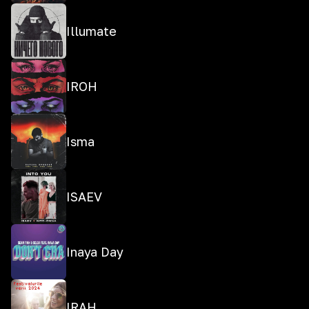
Illumate
IROH
Isma
ISAEV
Inaya Day
IRAH