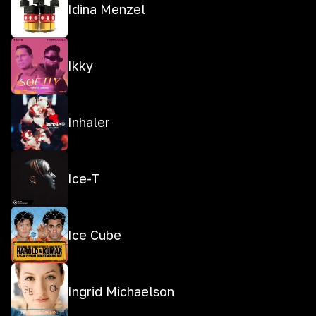
Idina Menzel
Ikky
Inhaler
Ice-T
Ice Cube
Ingrid Michaelson