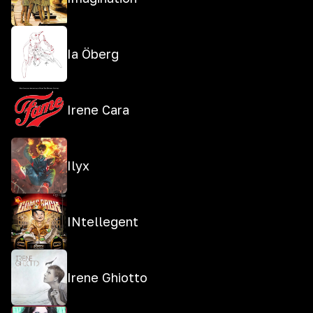
Ia Öberg
Irene Cara
Ilyx
INtellegent
Irene Ghiotto