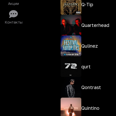
Акции
Q-Tip
Контакты
Quarterhead
Qulinez
qurt
Qontrast
Quintino