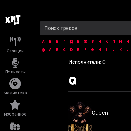
А
Б
В
Г
Д
Е
Ж
З
И
К
Л
М
Н
@
A
B
C
D
E
F
G
H
I
J
K
L
Станции
Исполнители:
Q
Подкасты
Q
Медиатека
Queen
Избранное