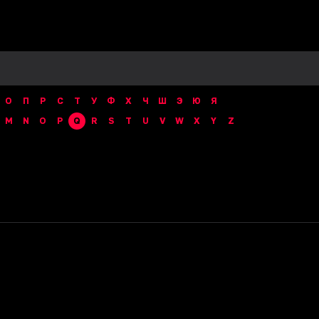
О
П
Р
С
Т
У
Ф
Х
Ч
Ш
Э
Ю
Я
M
N
O
P
Q
R
S
T
U
V
W
X
Y
Z