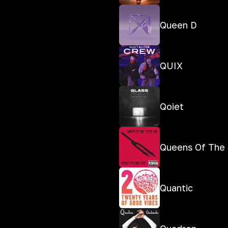
Queen D
QUIX
Qoiet
Queens Of The
Quantic