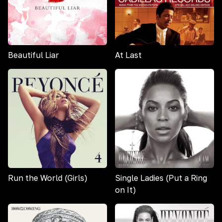
Beautiful Liar
At Last
Run the World (Girls)
Single Ladies (Put a Ring
on It)