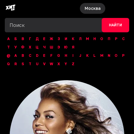
Москва
НАЙТИ
А
Б
В
Г
Д
Е
Ж
З
И
К
Л
М
Н
О
П
Р
С
Т
У
Ф
Х
Ц
Ч
Ш
Э
Ю
Я
@
A
B
C
D
E
F
G
H
I
J
K
L
M
N
O
P
Q
R
S
T
U
V
W
X
Y
Z