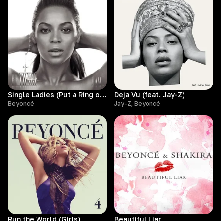
Single Ladies (Put a Ring on It)
Deja Vu (feat. Jay-Z)
Beyoncé
Jay-Z, Beyoncé
Run the World (Girls)
Beautiful Liar