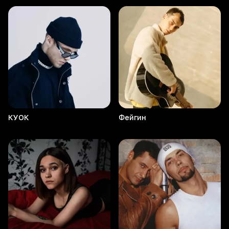
КУОК
Фейгин