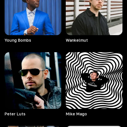
Young
Bombs
Wankelmut
Peter
Luts
Mike
Mago