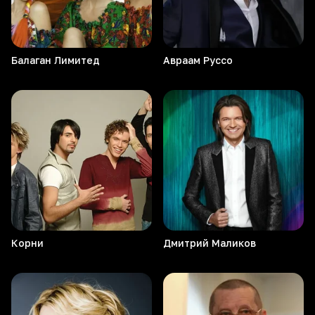
Балаган
Лимитед
Авраам
Руссо
Корни
Дмитрий
Маликов