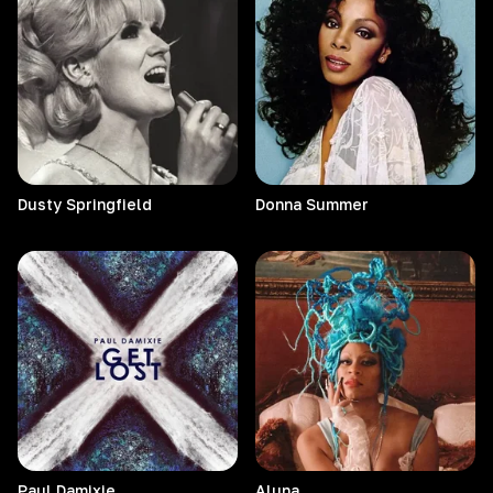
Dusty
Springfield
Donna
Summer
Paul
Damixie
Aluna