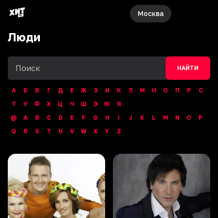
Москва
Люди
НАЙТИ
А
Б
В
Г
Д
Е
Ж
З
И
К
Л
М
Н
О
П
Р
С
Т
У
Ф
Х
Ц
Ч
Ш
Э
Ю
Я
@
A
B
C
D
E
F
G
H
I
J
K
L
M
N
O
P
Q
R
S
T
U
V
W
X
Y
Z