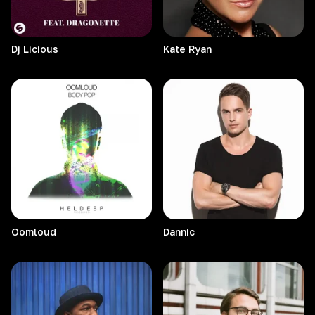
Dj
Licious
Kate
Ryan
Oomloud
Dannic