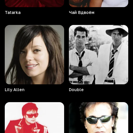
Tatarka
Чай
Вдвоём
Lily
Allen
Double