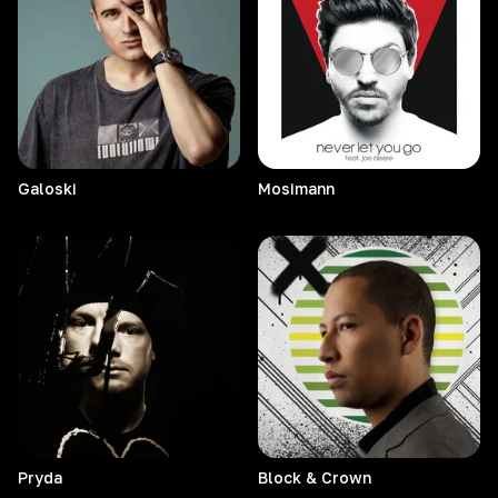
Galoski
Mosimann
Pryda
Block & Crown