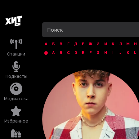
А
Б
В
Г
Д
Е
Ж
З
И
К
Л
М
Н
@
A
B
C
D
E
F
G
H
I
J
K
L
Станции
Подкасты
Медиатека
Избранное