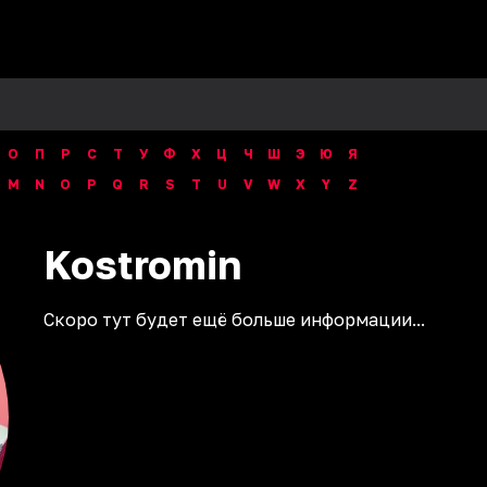
О
П
Р
С
Т
У
Ф
Х
Ц
Ч
Ш
Э
Ю
Я
M
N
O
P
Q
R
S
T
U
V
W
X
Y
Z
Kostromin
Скоро тут будет ещё больше информации...