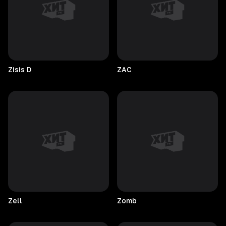
Zisis
D
ZAC
Zell
Zomb