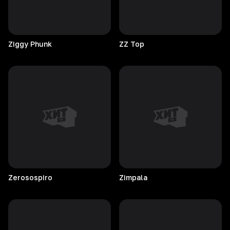
Ziggy
Phunk
ZZ
Top
Zerosospiro
Zimpala