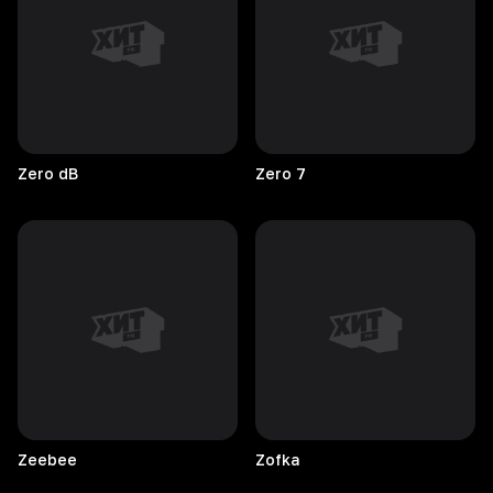
Zero
dB
Zero
7
Zeebee
Zofka