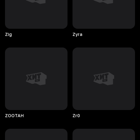
Zig
Zyra
ZOOTAH
Zr0