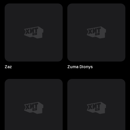
Zaz
Zuma
Dionys