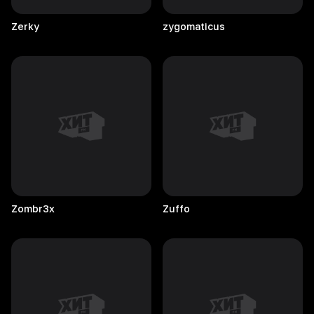
Zerky
zygomaticus
Zombr3x
Zuffo