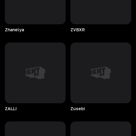
Zhanelya
ZVBXR
ZALLI
Zusebi