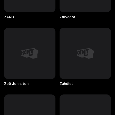
ZARO
Zalvador
Zoë
Johnston
Zahdiel