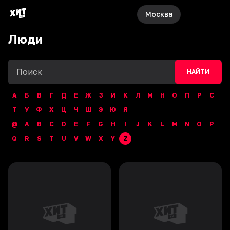
Москва
Люди
НАЙТИ
А
Б
В
Г
Д
Е
Ж
З
И
К
Л
М
Н
О
П
Р
С
Т
У
Ф
Х
Ц
Ч
Ш
Э
Ю
Я
@
A
B
C
D
E
F
G
H
I
J
K
L
M
N
O
P
Q
R
S
T
U
V
W
X
Y
Z