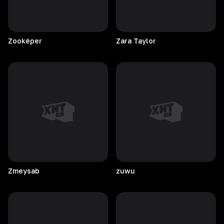
Zookëper
Zara
Taylor
Zmeysab
zuwu