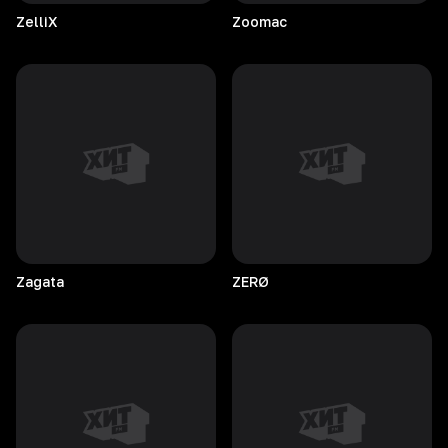
ZelliX
Zoomac
Zagata
ZERØ