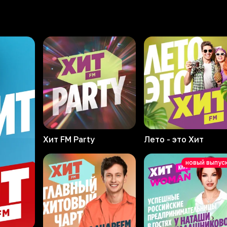
Хит FM Party
Лето - это Хит
новый выпус