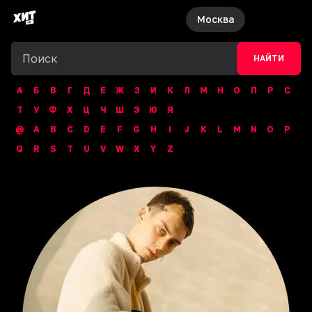
Москва
НАЙТИ
А
Б
В
Г
Д
Е
Ж
З
И
К
Л
М
Н
О
П
Р
С
Т
У
Ф
Х
Ц
Ч
Ш
Э
Ю
Я
@
A
B
C
D
E
F
G
H
I
J
K
L
M
N
O
P
Q
R
S
T
U
V
W
X
Y
Z