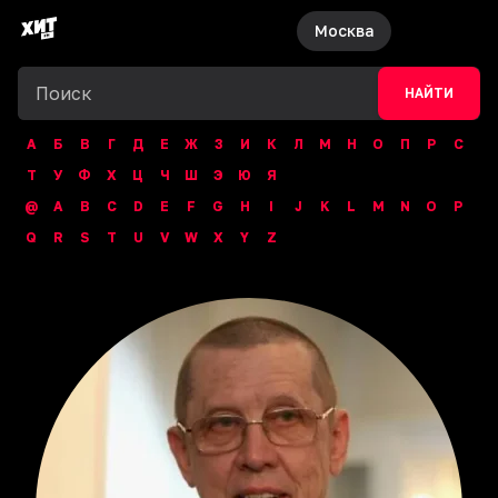
Москва
НАЙТИ
А
Б
В
Г
Д
Е
Ж
З
И
К
Л
М
Н
О
П
Р
С
Т
У
Ф
Х
Ц
Ч
Ш
Э
Ю
Я
@
A
B
C
D
E
F
G
H
I
J
K
L
M
N
O
P
Q
R
S
T
U
V
W
X
Y
Z