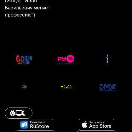
(из к/ф "Иван
Васильевич меняет
профессию")