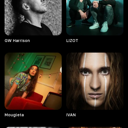
GW
Harrison
LIZOT
Mougleta
IVAN