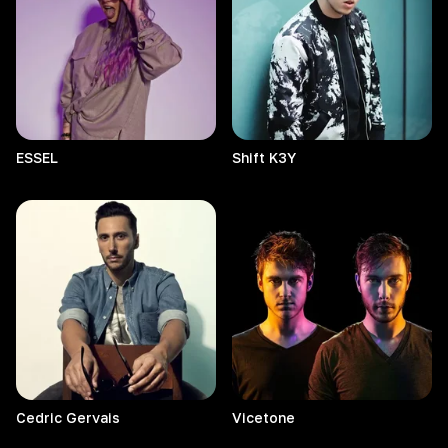
ESSEL
Shift
K3Y
Cedric
Gervais
Vicetone