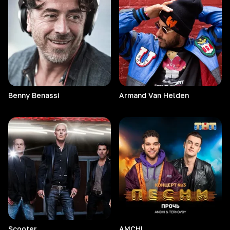
Benny
Benassi
Armand Van Helden
Scooter
AMCHI