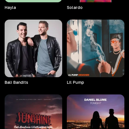
Hayla
Solardo
Bali
Bandits
Lil
Pump