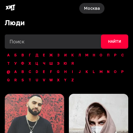
Москва
Люди
НАЙТИ
А
Б
В
Г
Д
Е
Ж
З
И
К
Л
М
Н
О
П
Р
С
Т
У
Ф
Х
Ц
Ч
Ш
Э
Ю
Я
@
A
B
C
D
E
F
G
H
I
J
K
L
M
N
O
P
Q
R
S
T
U
V
W
X
Y
Z