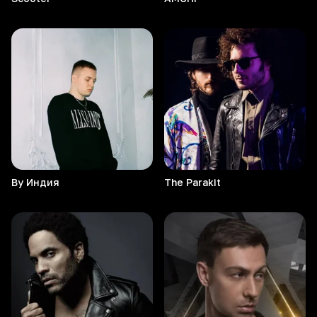
By
Индия
The
Parakit