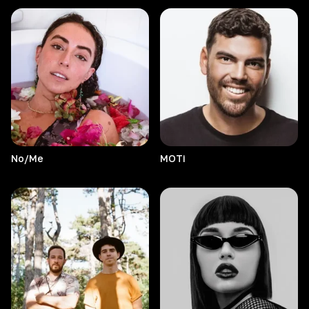
No/Me
MOTi