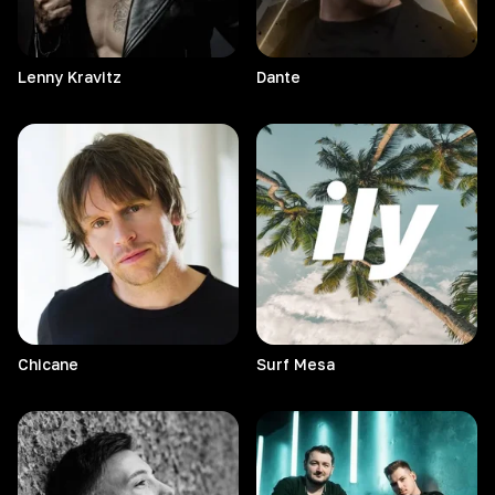
Lenny
Kravitz
Dante
Chicane
Surf
Mesa