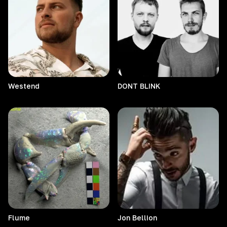
Westend
DONT
BLINK
Flume
Jon
Bellion