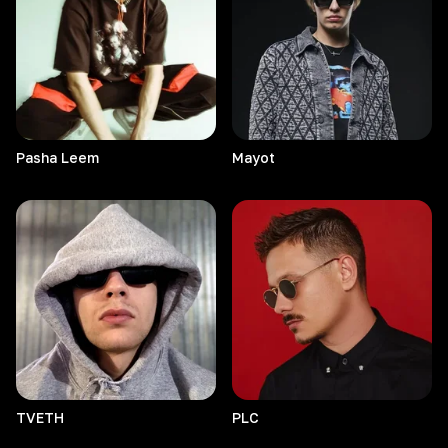
Pasha
Leem
Mayot
TVETH
PLC