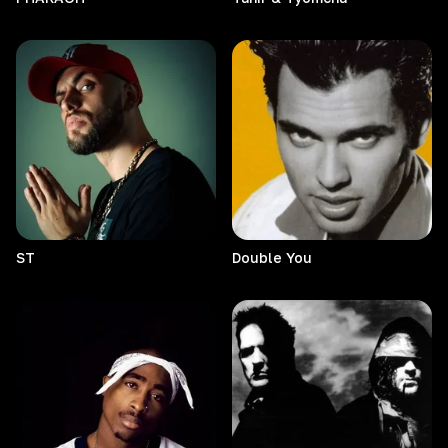
ST
Double
You