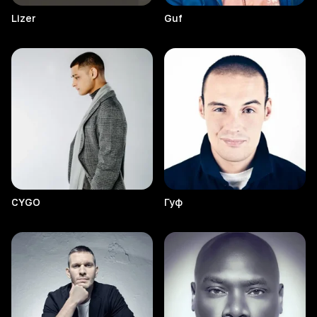
Lizer
Guf
CYGO
Гуф