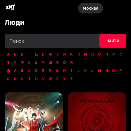
Москва
Люди
НАЙТИ
А
Б
В
Г
Д
Е
Ж
З
И
К
Л
М
Н
О
П
Р
С
Т
У
Ф
Х
Ц
Ч
Ш
Э
Ю
Я
@
A
B
C
D
E
F
G
H
I
J
K
L
M
N
O
P
Q
R
S
T
U
V
W
X
Y
Z