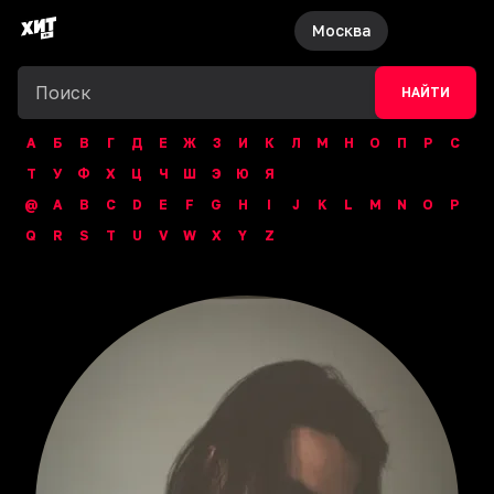
Москва
НАЙТИ
А
Б
В
Г
Д
Е
Ж
З
И
К
Л
М
Н
О
П
Р
С
Т
У
Ф
Х
Ц
Ч
Ш
Э
Ю
Я
@
A
B
C
D
E
F
G
H
I
J
K
L
M
N
O
P
Q
R
S
T
U
V
W
X
Y
Z