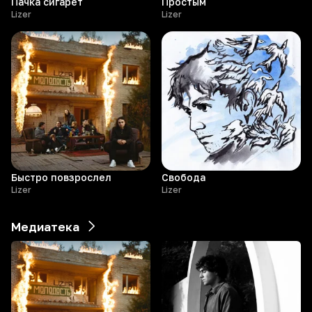
Пачка сигарет
Простым
Lizer
Lizer
Быстро повзрослел
Свобода
Lizer
Lizer
Медиатека