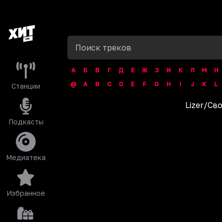
А
Б
В
Г
Д
Е
Ж
З
И
К
Л
М
Н
@
A
B
C
D
E
F
G
H
I
J
K
L
Станции
Lizer
/
Св
Подкасты
Медиатека
Избранное