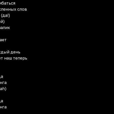
ибаться
сленных слов
(да!)
эй)
налик
ает
аждый день
ет наш теперь
да
онга
eah)
да
онга