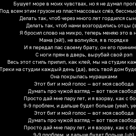
Бушует море в моих чувствах, но я не думал прог
Под всем этим грузом из пластмассовых слёз, бессмы
Делать так, чтоб через много лет гордился сын 
Делать так, чтоб нами возгордились отцы (
Я бросил слово на микро, теперь меняю это в 
Мама (эй!), не волнуйся, я в порядке
И я передал пас своему брату, он его приним
С ноги прям в дверь, вырубай свой рэп
Весь этот стиль прилип, как клей, мы на студии к
Треки на студии каждый день (да), весь твой дом буд
Она покрылась мурашками
Этот бит и мой голос — вот моя свобода
Думать про чужой взгляд — вот твоя свобо
Просто дай мне пару лет, и я взорву, как с б
9-9 проблем, и дальше будет больше (yeah, y
Этот бит и мой голос — вот моя свобода
Думать про чужой взгляд — вот твоя свобо
Просто дай мне пару лет, и я взорву, как с б
9-9 проблем, и дальше будет больше (uh)