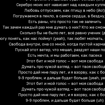
Серебро моих нот нависает над каждым купл
Любовь отпускаем, как птицу в небо (йо!)
Погружаемся в пекло, в самое сердце, в бездну,
Есть раны, что просто так не залечить
Так зачем каждый раз мне думать о них? Кто же смо
Сколько бы не было лет, всё равно ученик (
огу понять, как нас поймут (yeah), так любят молчать, 
Свобода внутри, она со мной, когда пустой карма
Пускай этот ветер, что мешал, раздует наши п
Есть мечта, и мы работаем, как пасека
Этот бит и мой голос — вот моя свобода
Думать про чужой взгляд — вот твоя свобо
Просто дай мне пару лет, и я взорву, как с б
9-9 проблем, и дальше будет больше (yeah, y
Этот бит и мой голос — вот моя свобода
Думать про чужой взгляд — вот твоя свобо
Просто дай мне пару лет, и я взорву, как с б
9-9 проблем, и дальше будет больше (uh)