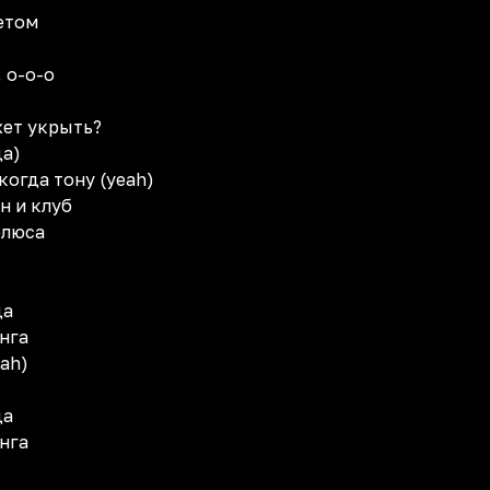
етом
 о-о-о
жет укрыть?
да)
когда тону (yeah)
н и клуб
олюса
да
онга
eah)
да
онга