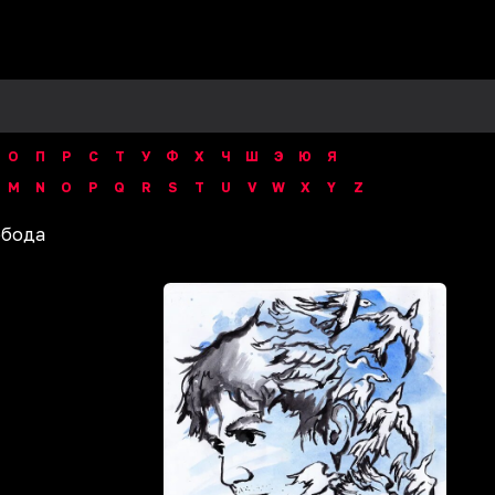
О
П
Р
С
Т
У
Ф
Х
Ч
Ш
Э
Ю
Я
M
N
O
P
Q
R
S
T
U
V
W
X
Y
Z
обода