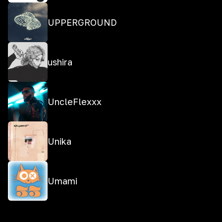
UPPERGROUND
ushira
UncleFlexxx
Unika
Umami