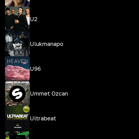
U2
Ulukmanapo
U96
Ummet Ozcan
Ultrabeat