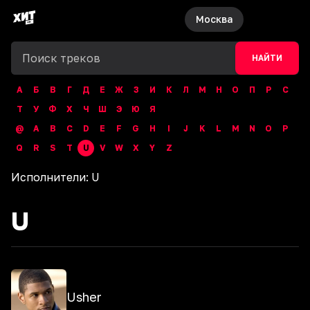
Москва
НАЙТИ
А
Б
В
Г
Д
Е
Ж
З
И
К
Л
М
Н
О
П
Р
С
Т
У
Ф
Х
Ч
Ш
Э
Ю
Я
@
A
B
C
D
E
F
G
H
I
J
K
L
M
N
O
P
Q
R
S
T
U
V
W
X
Y
Z
Исполнители:
U
U
Usher