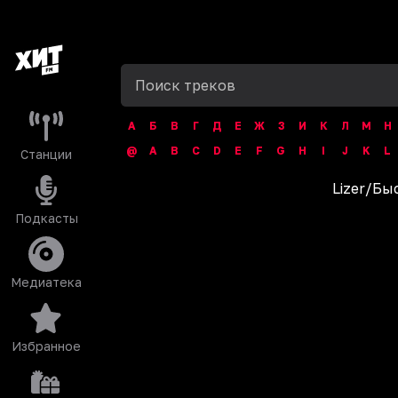
А
Б
В
Г
Д
Е
Ж
З
И
К
Л
М
Н
@
A
B
C
D
E
F
G
H
I
J
K
L
Станции
Lizer
/
Быс
Подкасты
Медиатека
Избранное