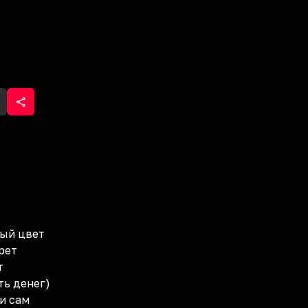
вый цвет
рет
т
ть денег)
и сам