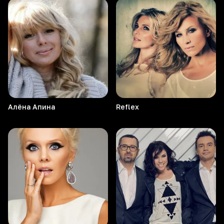
Алёна
Апина
Reflex