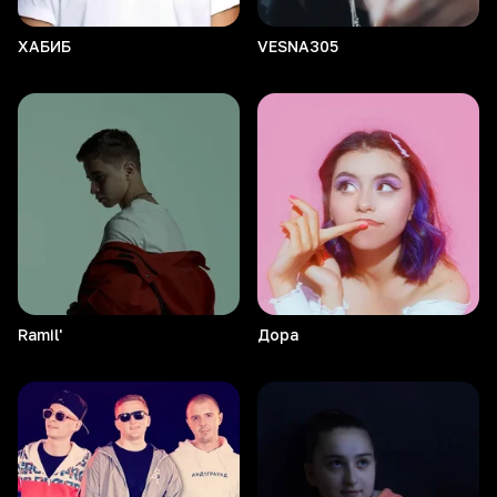
ХАБИБ
VESNA305
Ramil'
Дора