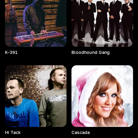
K-391
Bloodhound
Gang
Hi
Tack
Cascada