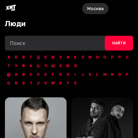
Москва
Люди
НАЙТИ
А
Б
В
Г
Д
Е
Ж
З
И
К
Л
М
Н
О
П
Р
С
Т
У
Ф
Х
Ц
Ч
Ш
Э
Ю
Я
@
A
B
C
D
E
F
G
H
I
J
K
L
M
N
O
P
Q
R
S
T
U
V
W
X
Y
Z