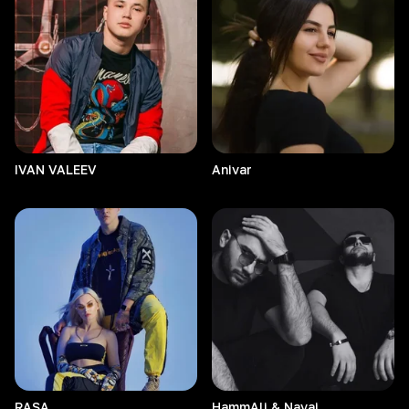
IVAN
VALEEV
Anivar
RASA
HammAli & Navai