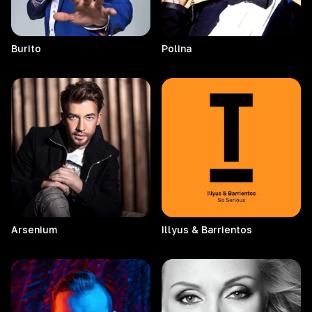
Burito
Polina
Arsenium
Illyus & Barrientos