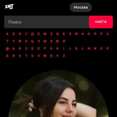
Москва
НАЙТИ
А
Б
В
Г
Д
Е
Ж
З
И
К
Л
М
Н
О
П
Р
С
Т
У
Ф
Х
Ц
Ч
Ш
Э
Ю
Я
@
A
B
C
D
E
F
G
H
I
J
K
L
M
N
O
P
Q
R
S
T
U
V
W
X
Y
Z