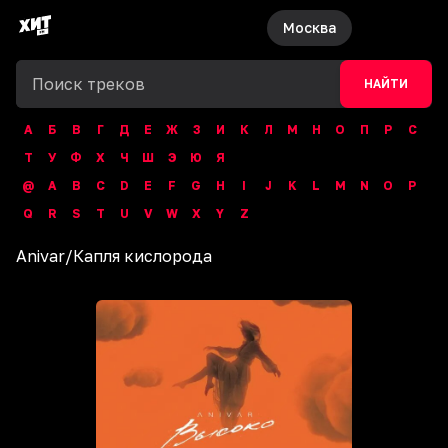
Москва
НАЙТИ
А
Б
В
Г
Д
Е
Ж
З
И
К
Л
М
Н
О
П
Р
С
Т
У
Ф
Х
Ч
Ш
Э
Ю
Я
@
A
B
C
D
E
F
G
H
I
J
K
L
M
N
O
P
Q
R
S
T
U
V
W
X
Y
Z
Anivar
/
Капля кислорода