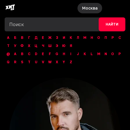
Москва
НАЙТИ
А
Б
В
Г
Д
Е
Ж
З
И
К
Л
М
Н
О
П
Р
С
Т
У
Ф
Х
Ц
Ч
Ш
Э
Ю
Я
@
A
B
C
D
E
F
G
H
I
J
K
L
M
N
O
P
Q
R
S
T
U
V
W
X
Y
Z