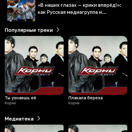
«В наших глазах — крики вперёд!»:
как Русская медиагруппа и
Российский футбольный союз
подарили волгоградцам
Популярные треки
музыкальный вечер
Ты узнаешь её
Плакала береза
Корни
Корни
Медиатека