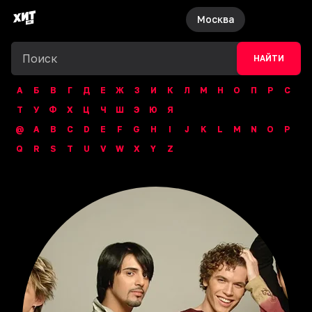
Москва
НАЙТИ
А
Б
В
Г
Д
Е
Ж
З
И
К
Л
М
Н
О
П
Р
С
Т
У
Ф
Х
Ц
Ч
Ш
Э
Ю
Я
@
A
B
C
D
E
F
G
H
I
J
K
L
M
N
O
P
Q
R
S
T
U
V
W
X
Y
Z