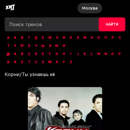
Москва
НАЙТИ
А
Б
В
Г
Д
Е
Ж
З
И
К
Л
М
Н
О
П
Р
С
Т
У
Ф
Х
Ч
Ш
Э
Ю
Я
@
A
B
C
D
E
F
G
H
I
J
K
L
M
N
O
P
Q
R
S
T
U
V
W
X
Y
Z
Корни
/
Ты узнаешь её