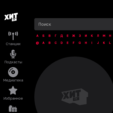
А
Б
В
Г
Д
Е
Ж
З
И
К
Л
М
Н
@
A
B
C
D
E
F
G
H
I
J
K
L
Станции
Подкасты
Медиатека
Избранное