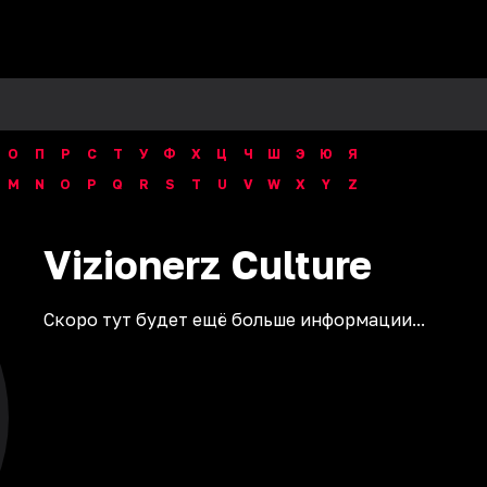
О
П
Р
С
Т
У
Ф
Х
Ц
Ч
Ш
Э
Ю
Я
M
N
O
P
Q
R
S
T
U
V
W
X
Y
Z
Vizionerz
Culture
Скоро тут будет ещё больше информации...