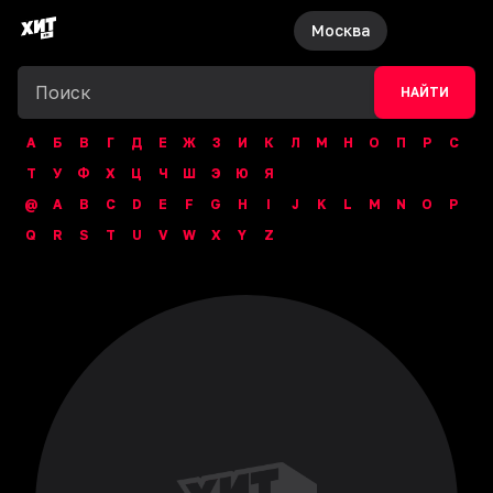
Москва
НАЙТИ
А
Б
В
Г
Д
Е
Ж
З
И
К
Л
М
Н
О
П
Р
С
Т
У
Ф
Х
Ц
Ч
Ш
Э
Ю
Я
@
A
B
C
D
E
F
G
H
I
J
K
L
M
N
O
P
Q
R
S
T
U
V
W
X
Y
Z