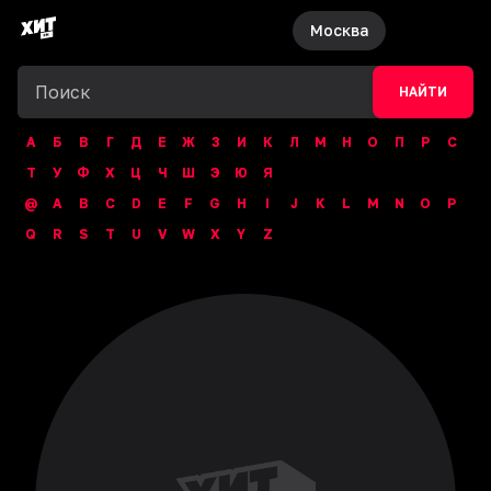
Москва
НАЙТИ
А
Б
В
Г
Д
Е
Ж
З
И
К
Л
М
Н
О
П
Р
С
Т
У
Ф
Х
Ц
Ч
Ш
Э
Ю
Я
@
A
B
C
D
E
F
G
H
I
J
K
L
M
N
O
P
Q
R
S
T
U
V
W
X
Y
Z