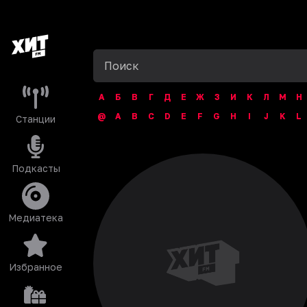
А
Б
В
Г
Д
Е
Ж
З
И
К
Л
М
Н
@
A
B
C
D
E
F
G
H
I
J
K
L
Станции
Подкасты
Медиатека
Избранное