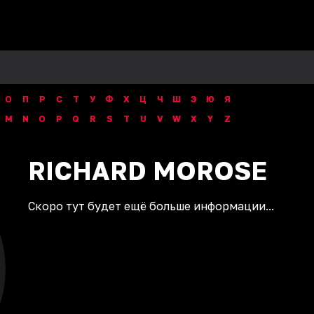
О
П
Р
С
Т
У
Ф
Х
Ц
Ч
Ш
Э
Ю
Я
M
N
O
P
Q
R
S
T
U
V
W
X
Y
Z
RICHARD
MOROSE
Скоро тут будет ещё больше информации...