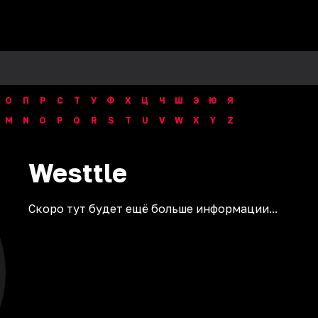
О
П
Р
С
Т
У
Ф
Х
Ц
Ч
Ш
Э
Ю
Я
M
N
O
P
Q
R
S
T
U
V
W
X
Y
Z
Westtle
Скоро тут будет ещё больше информации...