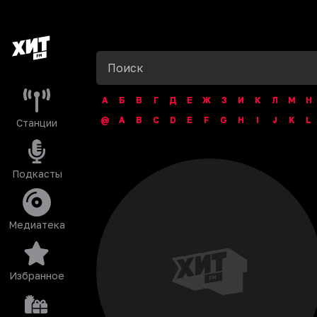
А
Б
В
Г
Д
Е
Ж
З
И
К
Л
М
Н
@
A
B
C
D
E
F
G
H
I
J
K
L
Станции
Подкасты
Медиатека
Избранное