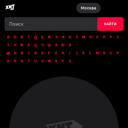
Москва
НАЙТИ
А
Б
В
Г
Д
Е
Ж
З
И
К
Л
М
Н
О
П
Р
С
Т
У
Ф
Х
Ц
Ч
Ш
Э
Ю
Я
@
A
B
C
D
E
F
G
H
I
J
K
L
M
N
O
P
Q
R
S
T
U
V
W
X
Y
Z