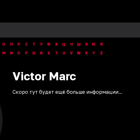
О
П
Р
С
Т
У
Ф
Х
Ц
Ч
Ш
Э
Ю
Я
M
N
O
P
Q
R
S
T
U
V
W
X
Y
Z
Victor
Marc
Скоро тут будет ещё больше информации...