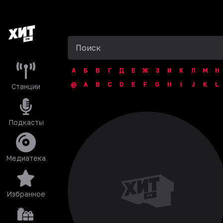
А
Б
В
Г
Д
Е
Ж
З
И
К
Л
М
Н
@
A
B
C
D
E
F
G
H
I
J
K
L
Станции
Подкасты
Медиатека
Избранное