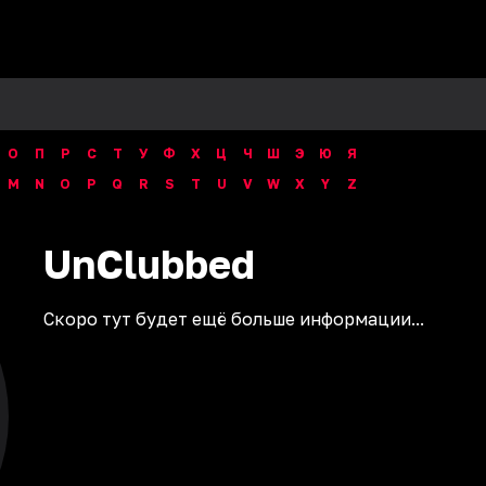
О
П
Р
С
Т
У
Ф
Х
Ц
Ч
Ш
Э
Ю
Я
M
N
O
P
Q
R
S
T
U
V
W
X
Y
Z
UnClubbed
Скоро тут будет ещё больше информации...