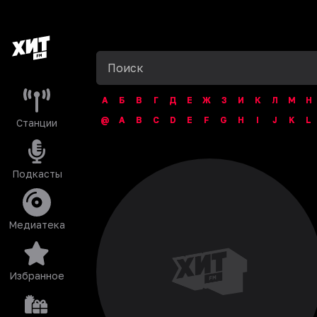
А
Б
В
Г
Д
Е
Ж
З
И
К
Л
М
Н
@
A
B
C
D
E
F
G
H
I
J
K
L
Станции
Подкасты
Медиатека
Избранное