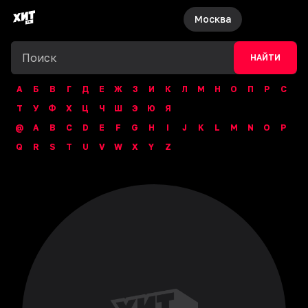
Москва
НАЙТИ
А
Б
В
Г
Д
Е
Ж
З
И
К
Л
М
Н
О
П
Р
С
Т
У
Ф
Х
Ц
Ч
Ш
Э
Ю
Я
@
A
B
C
D
E
F
G
H
I
J
K
L
M
N
O
P
Q
R
S
T
U
V
W
X
Y
Z