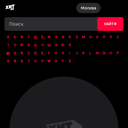
Москва
НАЙТИ
А
Б
В
Г
Д
Е
Ж
З
И
К
Л
М
Н
О
П
Р
С
Т
У
Ф
Х
Ц
Ч
Ш
Э
Ю
Я
@
A
B
C
D
E
F
G
H
I
J
K
L
M
N
O
P
Q
R
S
T
U
V
W
X
Y
Z