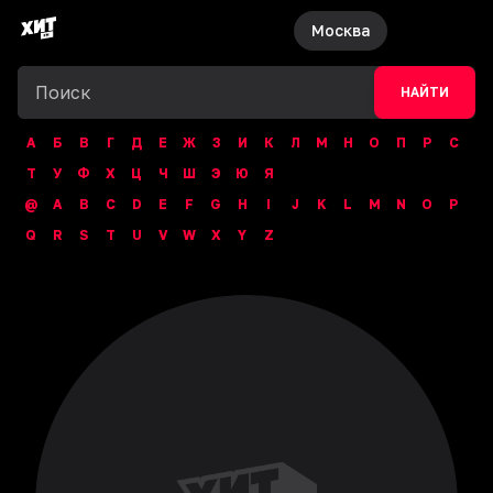
Москва
НАЙТИ
А
Б
В
Г
Д
Е
Ж
З
И
К
Л
М
Н
О
П
Р
С
Т
У
Ф
Х
Ц
Ч
Ш
Э
Ю
Я
@
A
B
C
D
E
F
G
H
I
J
K
L
M
N
O
P
Q
R
S
T
U
V
W
X
Y
Z