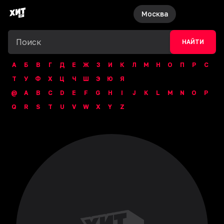
Москва
НАЙТИ
А
Б
В
Г
Д
Е
Ж
З
И
К
Л
М
Н
О
П
Р
С
Т
У
Ф
Х
Ц
Ч
Ш
Э
Ю
Я
@
A
B
C
D
E
F
G
H
I
J
K
L
M
N
O
P
Q
R
S
T
U
V
W
X
Y
Z