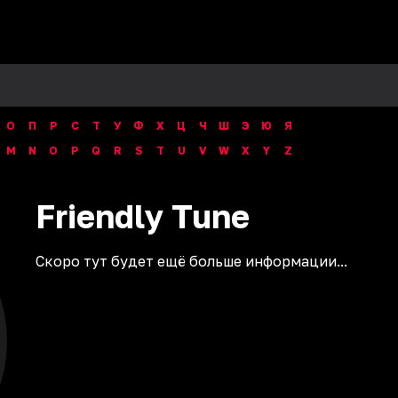
О
П
Р
С
Т
У
Ф
Х
Ц
Ч
Ш
Э
Ю
Я
M
N
O
P
Q
R
S
T
U
V
W
X
Y
Z
Friendly
Tune
Скоро тут будет ещё больше информации...