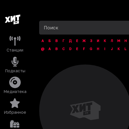
А
Б
В
Г
Д
Е
Ж
З
И
К
Л
М
Н
@
A
B
C
D
E
F
G
H
I
J
K
L
Станции
Подкасты
Медиатека
Избранное